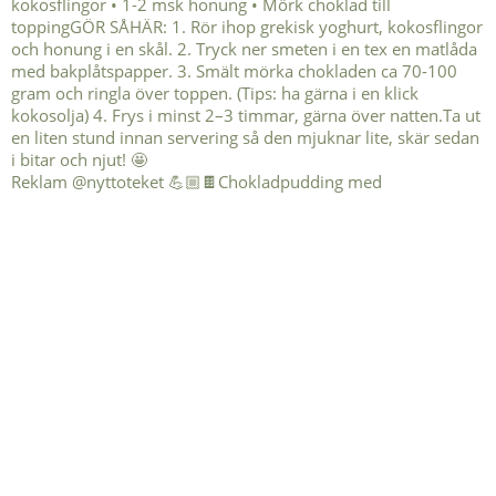
Reklam @nyttoteket 💪🏼🍫Chokladpudding med