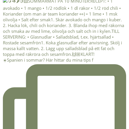
☀️Spanien i sommar? Här hittar du mina tips f