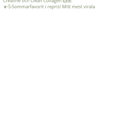
☀️💦Sommarfavorit i repris! Mitt mest virala