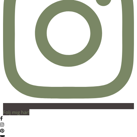
Följ mig här!