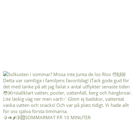
🥭🥑🌶️🍋‍🟩SOMMARMAT PÅ 10 MINUTER