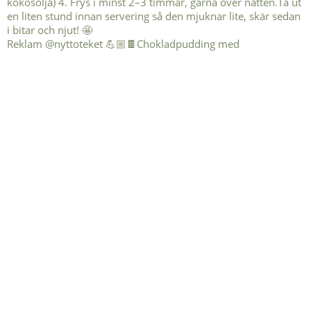
Reklam @nyttoteket 💪🏼🍫Chokladpudding med