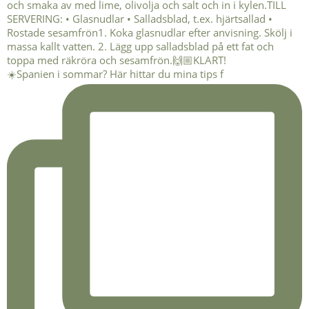
☀️Spanien i sommar? Här hittar du mina tips f