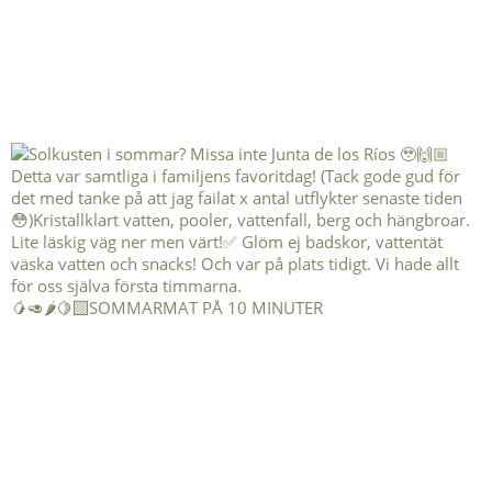
🥭🥑🌶️🍋‍🟩SOMMARMAT PÅ 10 MINUTER