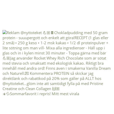
☀️💦Sommarfavorit i repris! Mitt mest virala