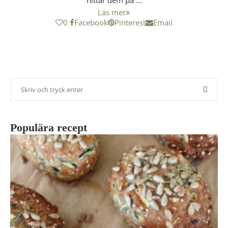
hittar dem på …
Läs mer
0
Facebook
Pinterest
Email
Populära recept