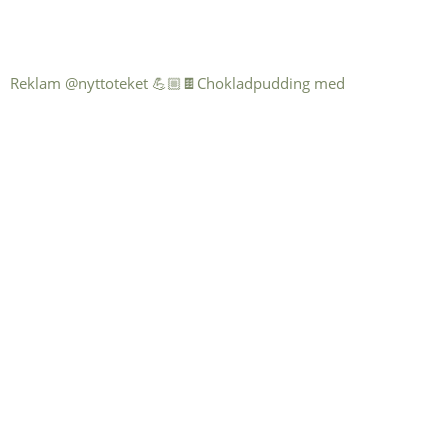
Reklam @nyttoteket 💪🏼🍫Chokladpudding med