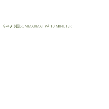
🥭🥑🌶️🍋‍🟩SOMMARMAT PÅ 10 MINUTER