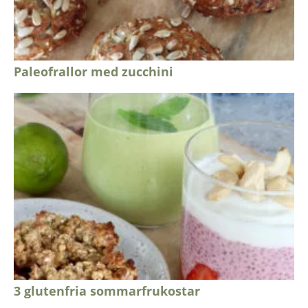
Paleofrallor med zucchini
3 glutenfria sommarfrukostar