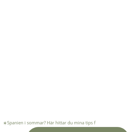
☀️Spanien i sommar? Här hittar du mina tips f