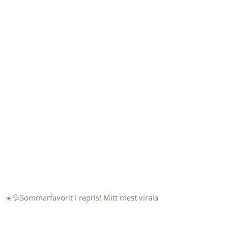
☀️💦Sommarfavorit i repris! Mitt mest virala