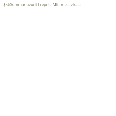
☀️💦Sommarfavorit i repris! Mitt mest virala