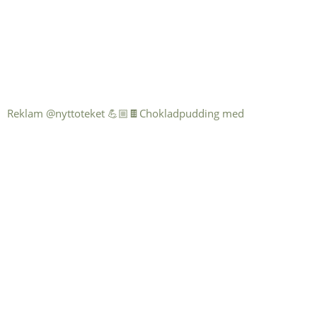
Reklam @nyttoteket 💪🏼🍫Chokladpudding med