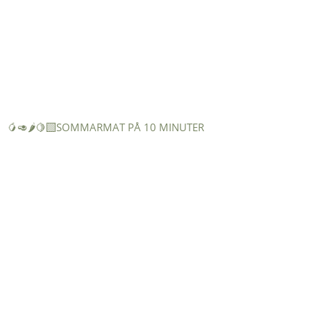
🥭🥑🌶️🍋‍🟩SOMMARMAT PÅ 10 MINUTER