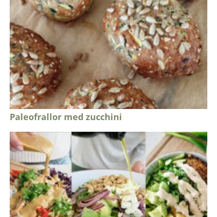
Paleofrallor med zucchini