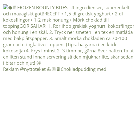
Reklam @nyttoteket 💪🏼🍫Chokladpudding med