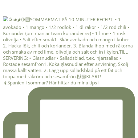
☀️Spanien i sommar? Här hittar du mina tips f