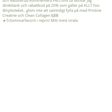
☀️💦Sommarfavorit i repris! Mitt mest virala