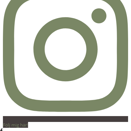
Följ mig här!