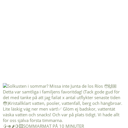
🥭🥑🌶️🍋‍🟩SOMMARMAT PÅ 10 MINUTER