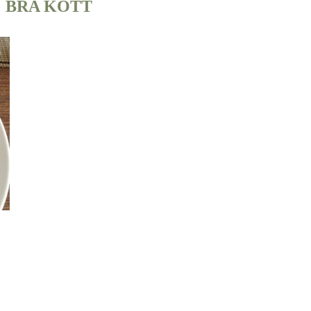
:
BRA KÖTT