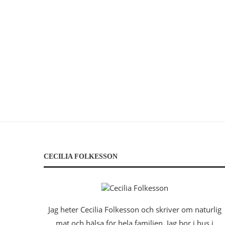
CECILIA FOLKESSON
Jag heter Cecilia Folkesson och skriver om naturlig
mat och hälsa för hela familjen. Jag bor i hus i