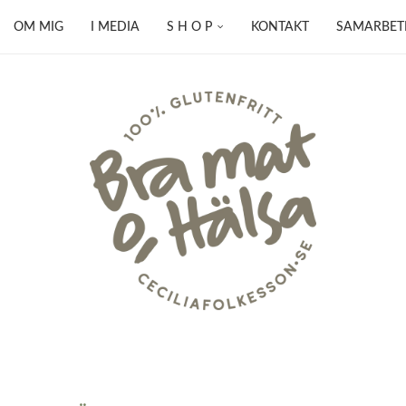
OM MIG
I MEDIA
S H O P
KONTAKT
SAMARBET