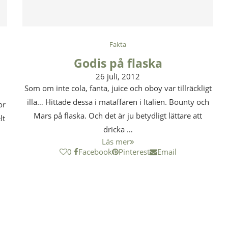
Fakta
Godis på flaska
26 juli, 2012
Som om inte cola, fanta, juice och oboy var tillräckligt
illa… Hittade dessa i mataffären i Italien. Bounty och
or
Mars på flaska. Och det är ju betydligt lättare att
lt
dricka …
Läs mer
0
Facebook
Pinterest
Email