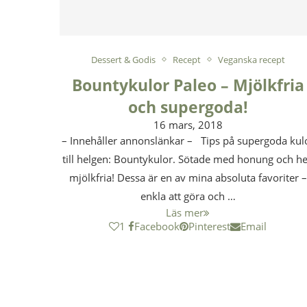
Dessert & Godis
Recept
Veganska recept
Bountykulor Paleo – Mjölkfria
och supergoda!
16 mars, 2018
– Innehåller annonslänkar – Tips på supergoda kul
till helgen: Bountykulor. Sötade med honung och he
mjölkfria! Dessa är en av mina absoluta favoriter –
enkla att göra och …
Läs mer
1
Facebook
Pinterest
Email