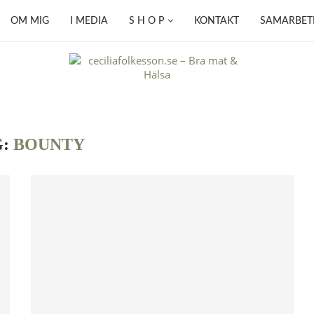
OM MIG
I MEDIA
S H O P
KONTAKT
SAMARBET
G:
BOUNTY