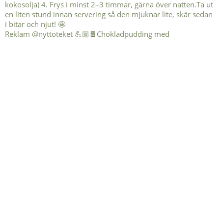
Reklam @nyttoteket 💪🏼🍫Chokladpudding med