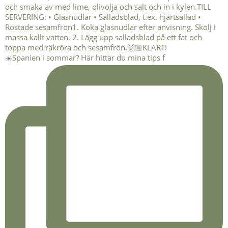
☀️Spanien i sommar? Här hittar du mina tips f