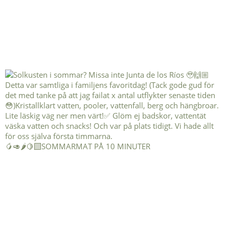
🥭🥑🌶️🍋‍🟩SOMMARMAT PÅ 10 MINUTER