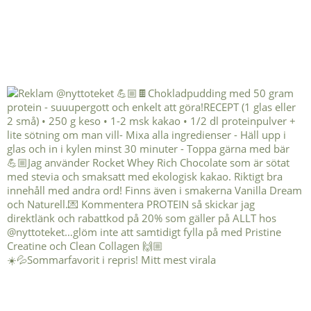
☀️💦Sommarfavorit i repris! Mitt mest virala