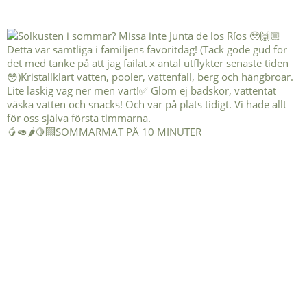
🥭🥑🌶️🍋‍🟩SOMMARMAT PÅ 10 MINUTER