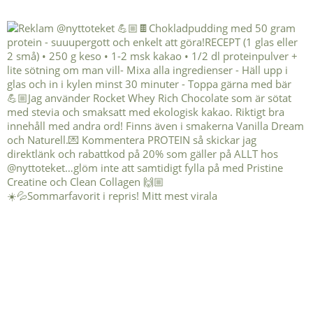
☀️💦Sommarfavorit i repris! Mitt mest virala