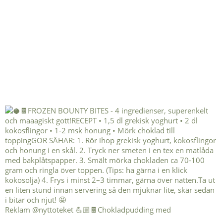
Reklam @nyttoteket 💪🏼🍫Chokladpudding med