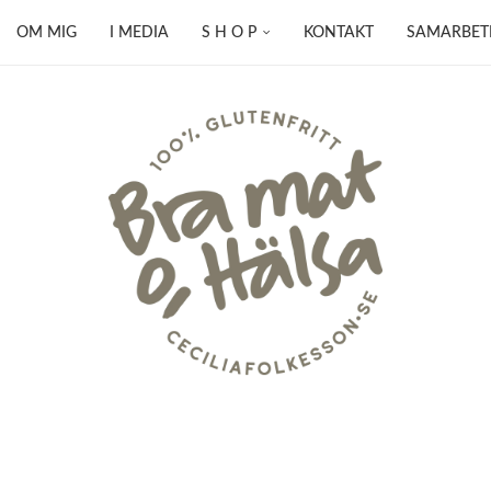
OM MIG
I MEDIA
S H O P
KONTAKT
SAMARBET