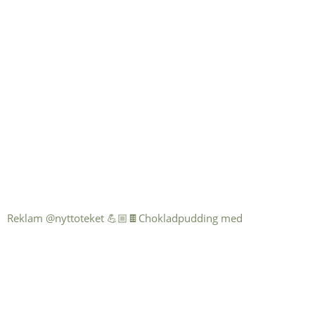
Reklam @nyttoteket 💪🏼🍫Chokladpudding med