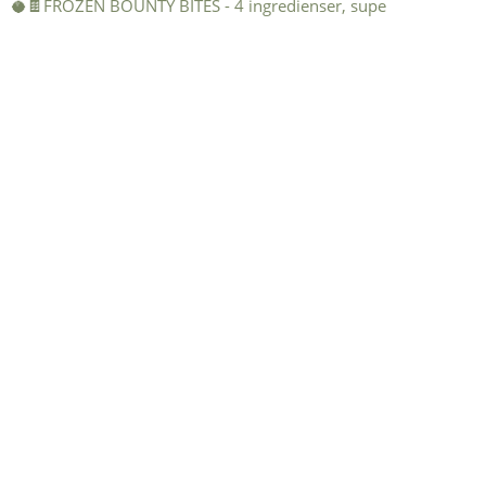
🥥🍫FROZEN BOUNTY BITES - 4 ingredienser, supe