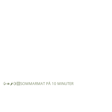
🥭🥑🌶️🍋‍🟩SOMMARMAT PÅ 10 MINUTER