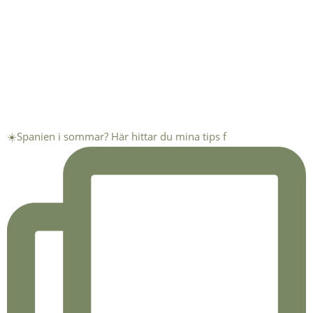
☀️Spanien i sommar? Här hittar du mina tips f