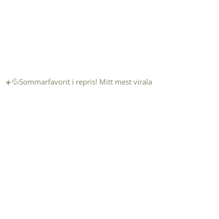
☀️💦Sommarfavorit i repris! Mitt mest virala