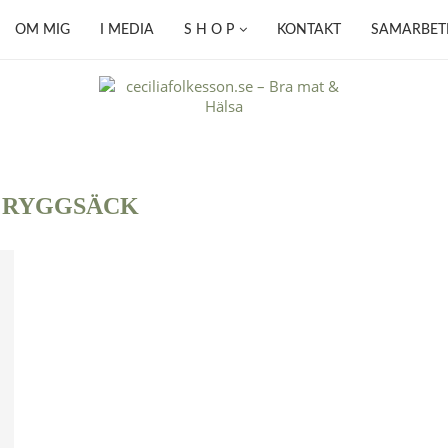
OM MIG
I MEDIA
S H O P
KONTAKT
SAMARBET
:
RYGGSÄCK