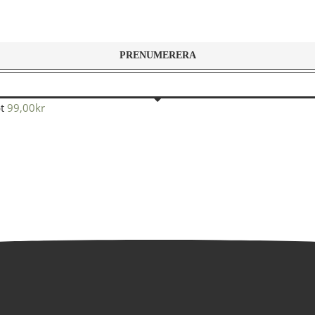
t
99,00
kr