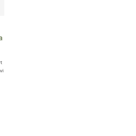
a
rt
vi