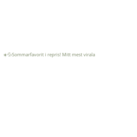
☀️💦Sommarfavorit i repris! Mitt mest virala