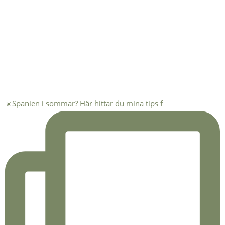
☀️Spanien i sommar? Här hittar du mina tips f