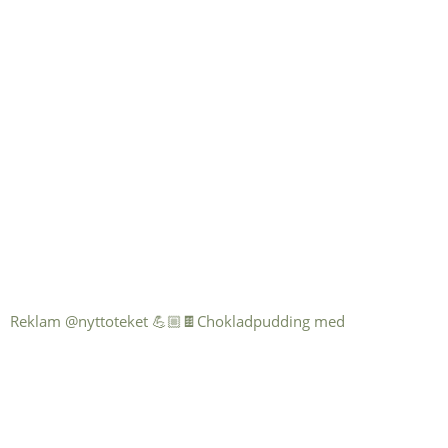
Reklam @nyttoteket 💪🏼🍫Chokladpudding med