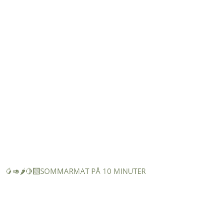
🥭🥑🌶️🍋‍🟩SOMMARMAT PÅ 10 MINUTER