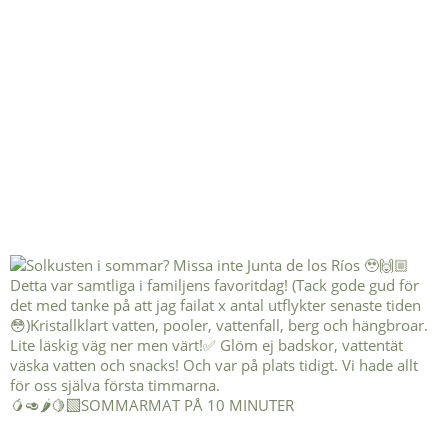
🥭🥑🌶️🍋‍🟩SOMMARMAT PÅ 10 MINUTER