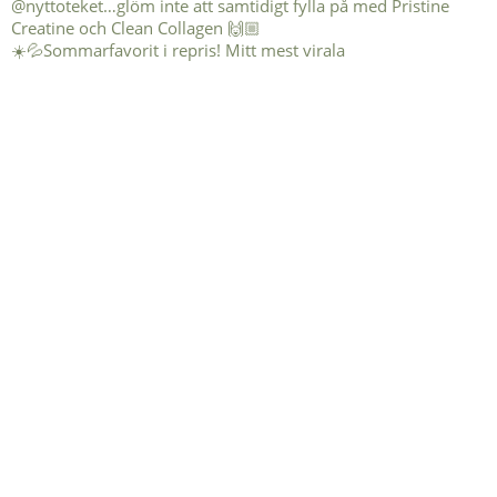
☀️💦Sommarfavorit i repris! Mitt mest virala