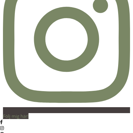
Följ mig här!