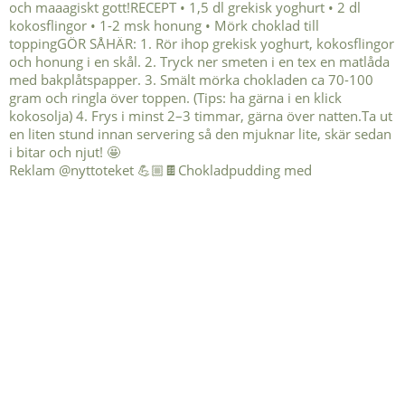
Reklam @nyttoteket 💪🏼🍫Chokladpudding med