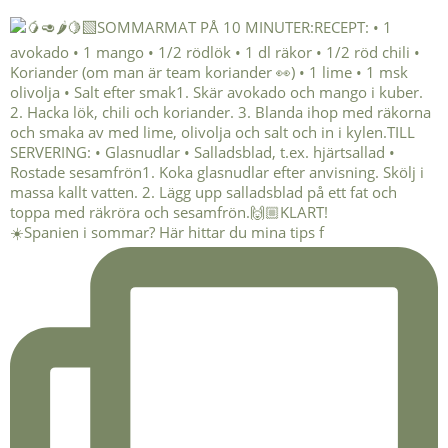
☀️Spanien i sommar? Här hittar du mina tips f