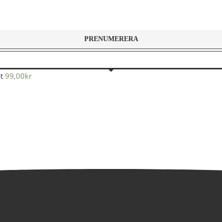
t
99,00
kr