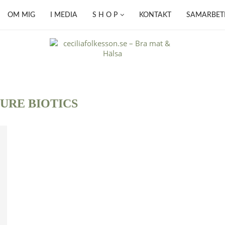
OM MIG
I MEDIA
S H O P
KONTAKT
SAMARBET
URE BIOTICS