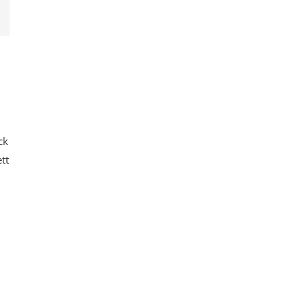
ck
tt