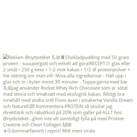
☀️💦Sommarfavorit i repris! Mitt mest virala