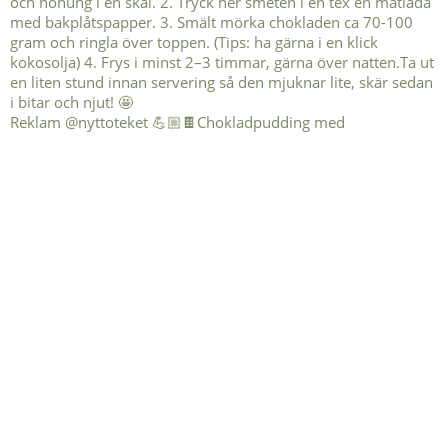
Reklam @nyttoteket 💪🏼🍫Chokladpudding med