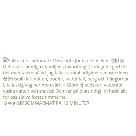
🥭🥑🌶️🍋‍🟩SOMMARMAT PÅ 10 MINUTER