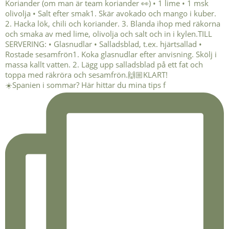
☀️Spanien i sommar? Här hittar du mina tips f