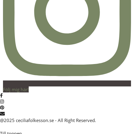
Följ mig här!
@2025 ceciliafolkesson.se - All Right Reserved.
Till toppen