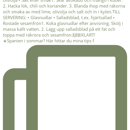
☀️Spanien i sommar? Här hittar du mina tips f