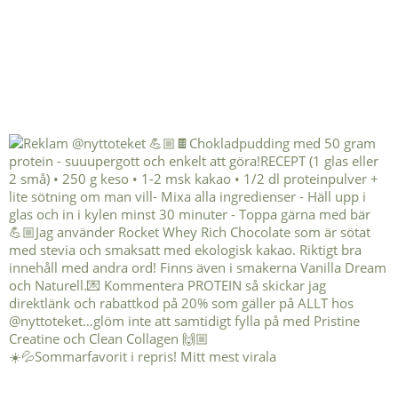
☀️💦Sommarfavorit i repris! Mitt mest virala