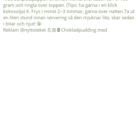
Reklam @nyttoteket 💪🏼🍫Chokladpudding med