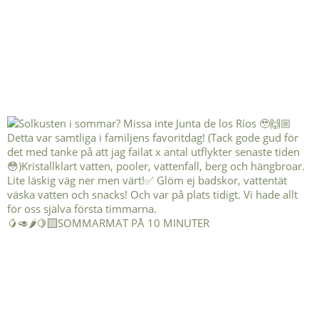
🥭🥑🌶️🍋‍🟩SOMMARMAT PÅ 10 MINUTER