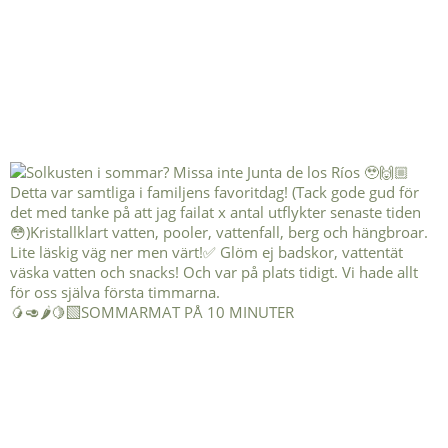
🥭🥑🌶️🍋‍🟩SOMMARMAT PÅ 10 MINUTER