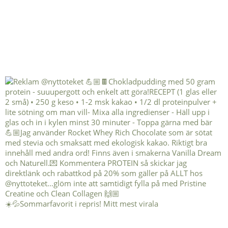
☀️💦Sommarfavorit i repris! Mitt mest virala