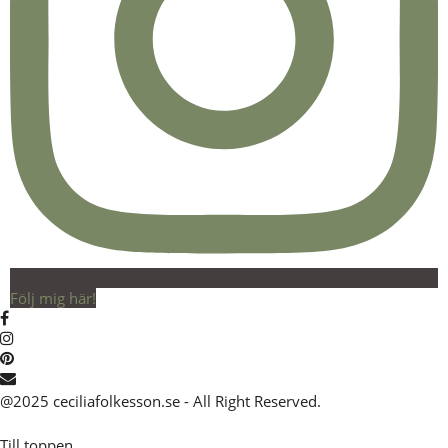
Följ mig här!
@2025 ceciliafolkesson.se - All Right Reserved.
Till toppen