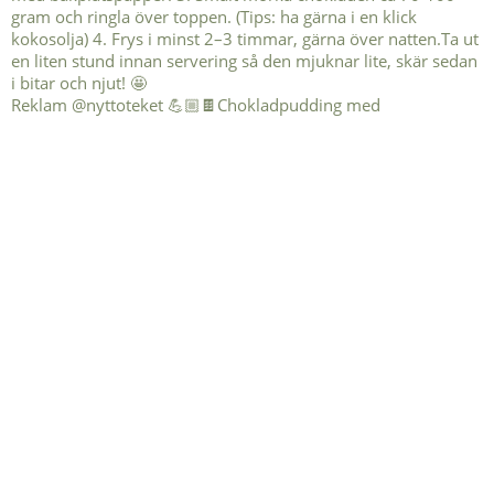
Reklam @nyttoteket 💪🏼🍫Chokladpudding med