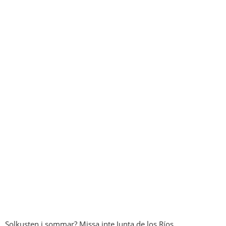
Solkusten i sommar? Missa inte Junta de los Ríos