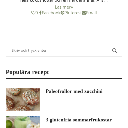
hela kokosnötter och en hel del annat. Allt …
Läs mer
0
Facebook
Pinterest
Email
Populära recept
Paleofrallor med zucchini
3 glutenfria sommarfrukostar