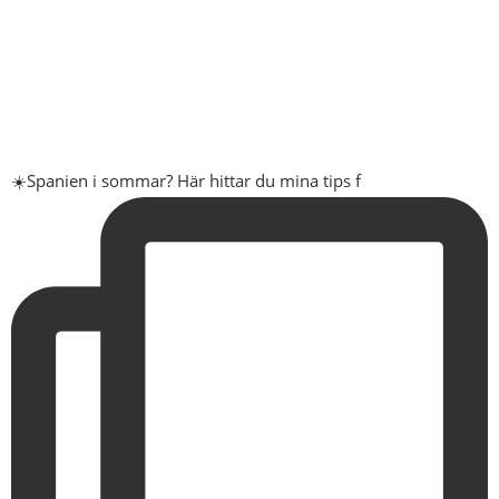
☀️Spanien i sommar? Här hittar du mina tips f