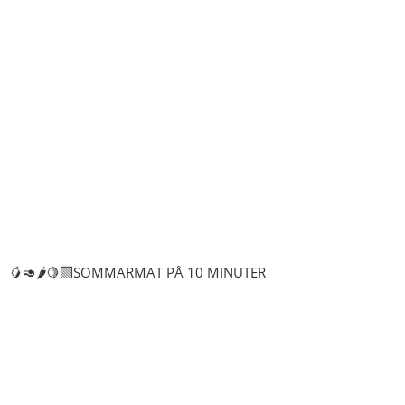
🥭🥑🌶️🍋‍🟩SOMMARMAT PÅ 10 MINUTER