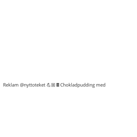
Reklam @nyttoteket 💪🏼🍫Chokladpudding med