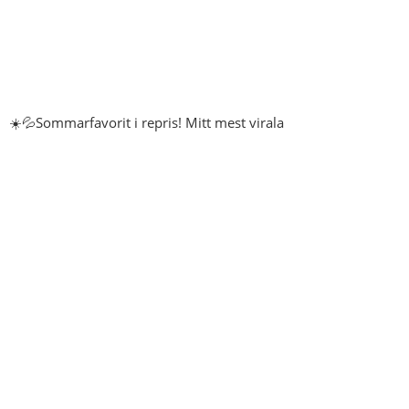
☀️💦Sommarfavorit i repris! Mitt mest virala