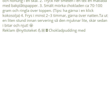
Reklam @nyttoteket 💪🏼🍫Chokladpudding med