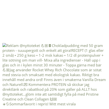
☀️💦Sommarfavorit i repris! Mitt mest virala