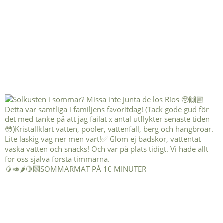
🥭🥑🌶️🍋‍🟩SOMMARMAT PÅ 10 MINUTER