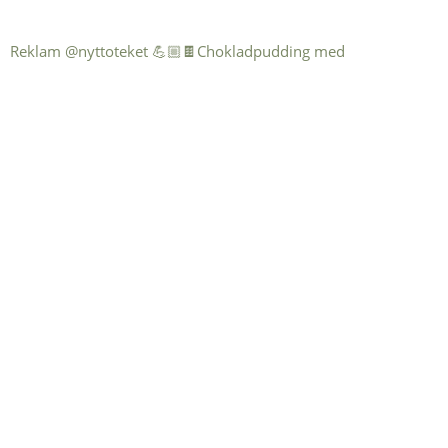
Reklam @nyttoteket 💪🏼🍫Chokladpudding med