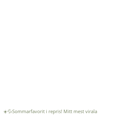
☀️💦Sommarfavorit i repris! Mitt mest virala