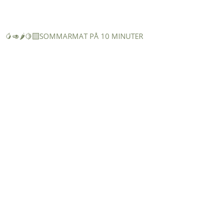
🥭🥑🌶️🍋‍🟩SOMMARMAT PÅ 10 MINUTER