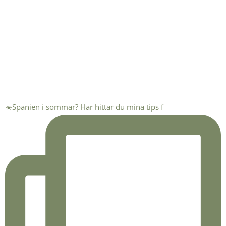
☀️Spanien i sommar? Här hittar du mina tips f