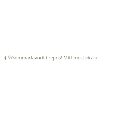
☀️💦Sommarfavorit i repris! Mitt mest virala