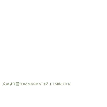
🥭🥑🌶️🍋‍🟩SOMMARMAT PÅ 10 MINUTER