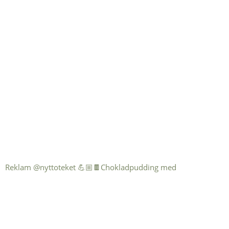
Reklam @nyttoteket 💪🏼🍫Chokladpudding med