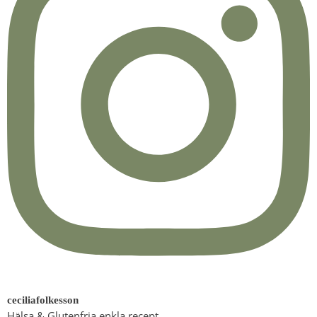
ceciliafolkesson
Hälsa & Glutenfria enkla recept