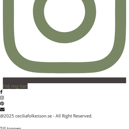
Följ mig här!
@2025 ceciliafolkesson.se - All Right Reserved.
Till toppen