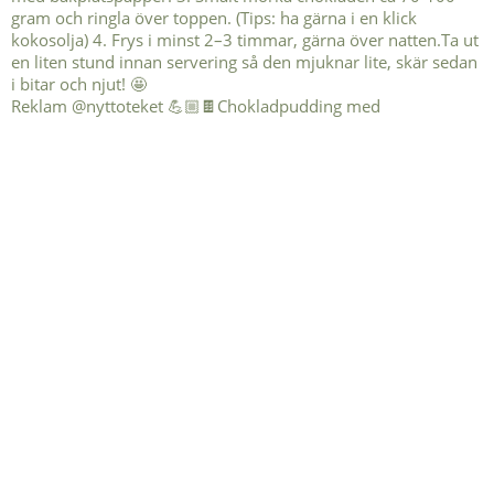
Reklam @nyttoteket 💪🏼🍫Chokladpudding med