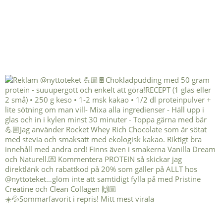
☀️💦Sommarfavorit i repris! Mitt mest virala