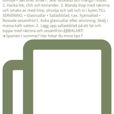
☀️Spanien i sommar? Här hittar du mina tips f