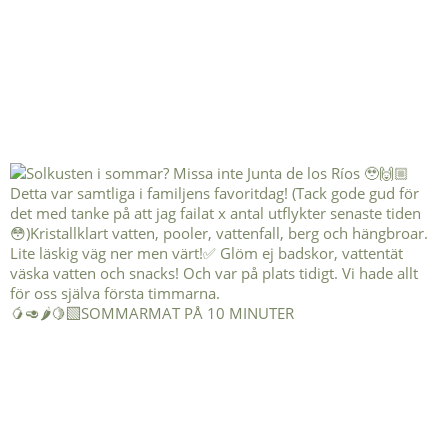
🥭🥑🌶️🍋‍🟩SOMMARMAT PÅ 10 MINUTER