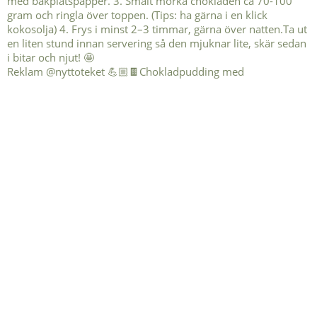
Reklam @nyttoteket 💪🏼🍫Chokladpudding med