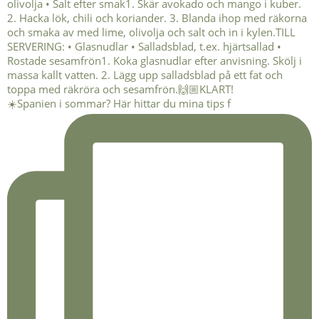
☀️Spanien i sommar? Här hittar du mina tips f