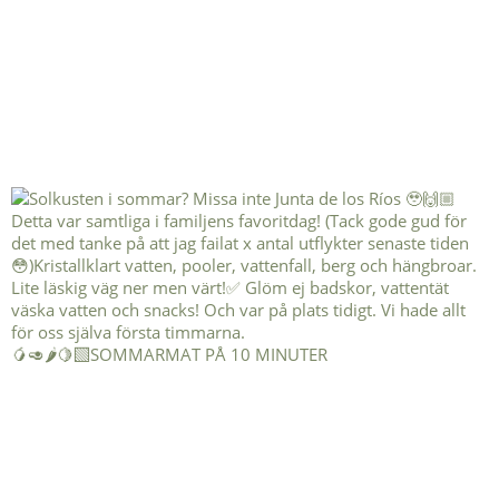
🥭🥑🌶️🍋‍🟩SOMMARMAT PÅ 10 MINUTER