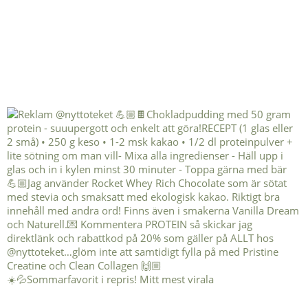
☀️💦Sommarfavorit i repris! Mitt mest virala