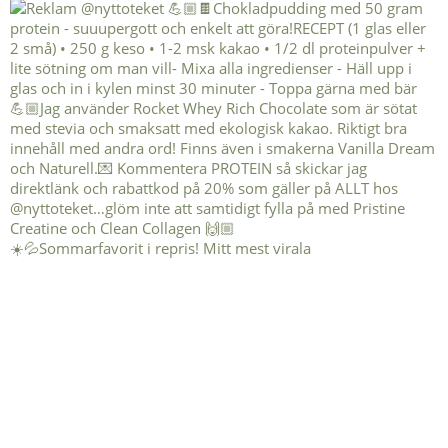
☀️💦Sommarfavorit i repris! Mitt mest virala