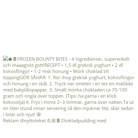
Reklam @nyttoteket 💪🏼🍫Chokladpudding med