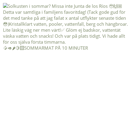
🥭🥑🌶️🍋‍🟩SOMMARMAT PÅ 10 MINUTER