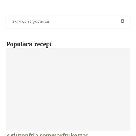
Populära recept
3 glutenfria sommarfrukostar