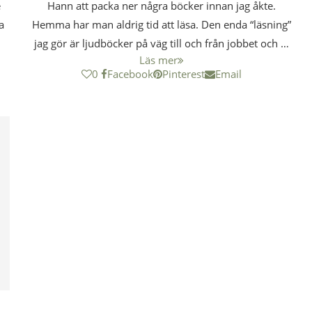
e
Hann att packa ner några böcker innan jag åkte.
a
Hemma har man aldrig tid att läsa. Den enda “läsning”
jag gör är ljudböcker på väg till och från jobbet och …
Läs mer
0
Facebook
Pinterest
Email