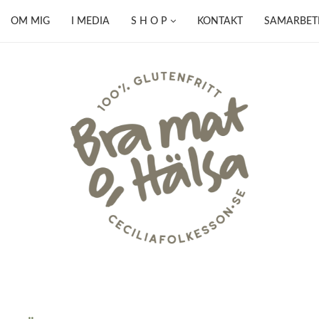
OM MIG
I MEDIA
S H O P
KONTAKT
SAMARBET