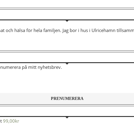
mat och hälsa för hela familjen. Jag bor i hus i Ulricehamn tills
renumerera på mitt nyhetsbrev.
t
99,00
kr