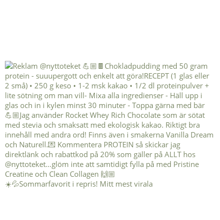
☀️💦Sommarfavorit i repris! Mitt mest virala