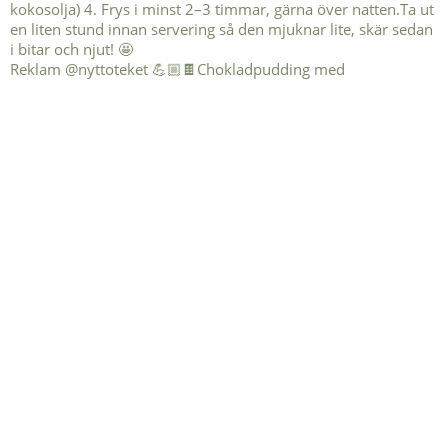
Reklam @nyttoteket 💪🏼🍫Chokladpudding med