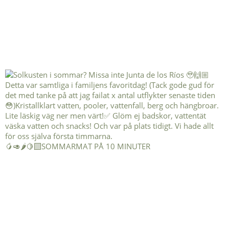
🥭🥑🌶️🍋‍🟩SOMMARMAT PÅ 10 MINUTER