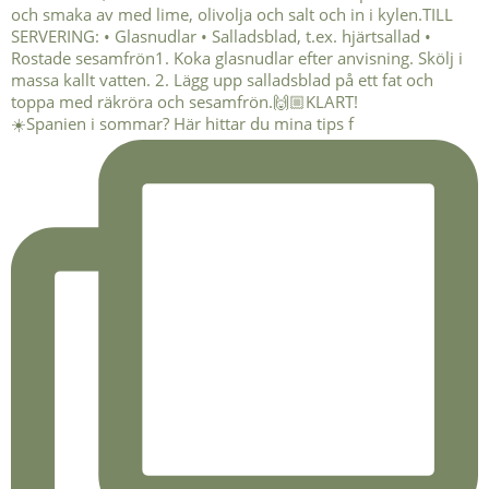
☀️Spanien i sommar? Här hittar du mina tips f