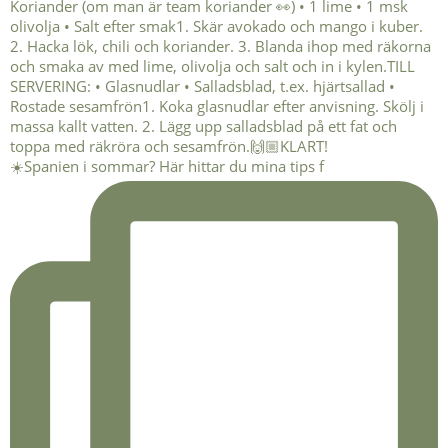
☀️Spanien i sommar? Här hittar du mina tips f