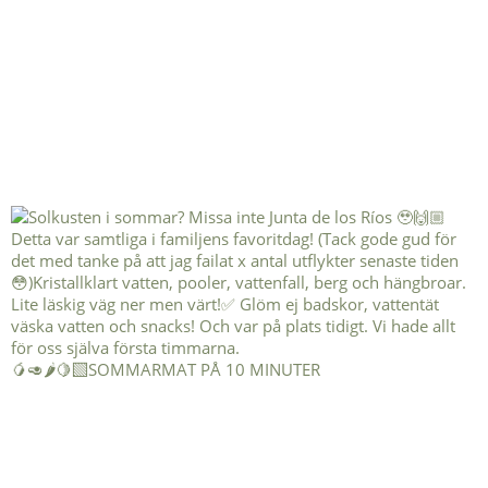
🥭🥑🌶️🍋‍🟩SOMMARMAT PÅ 10 MINUTER