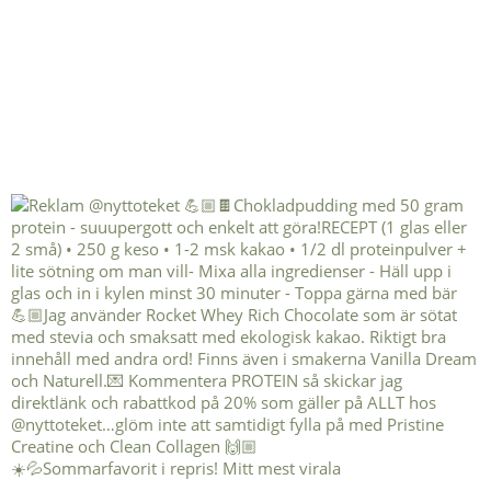
☀️💦Sommarfavorit i repris! Mitt mest virala