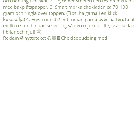
Reklam @nyttoteket 💪🏼🍫Chokladpudding med