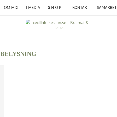
OM MIG
I MEDIA
S H O P
KONTAKT
SAMARBET
:
BELYSNING