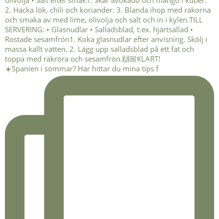
☀️Spanien i sommar? Här hittar du mina tips f