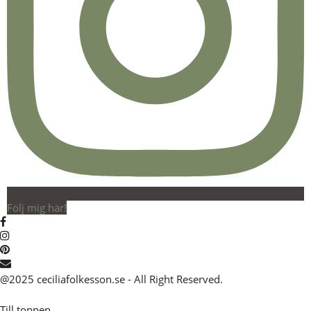
Följ mig här!
@2025 ceciliafolkesson.se - All Right Reserved.
Till toppen