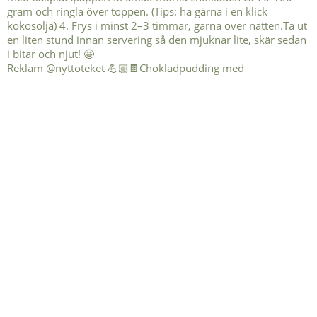
Reklam @nyttoteket 💪🏼🍫Chokladpudding med