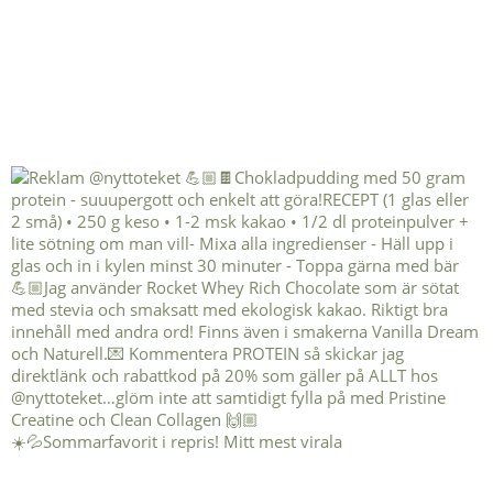
☀️💦Sommarfavorit i repris! Mitt mest virala