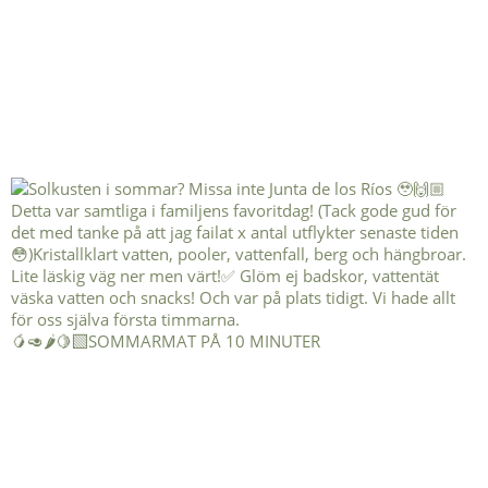
🥭🥑🌶️🍋‍🟩SOMMARMAT PÅ 10 MINUTER