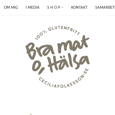
OM MIG
I MEDIA
S H O P
KONTAKT
SAMARBET