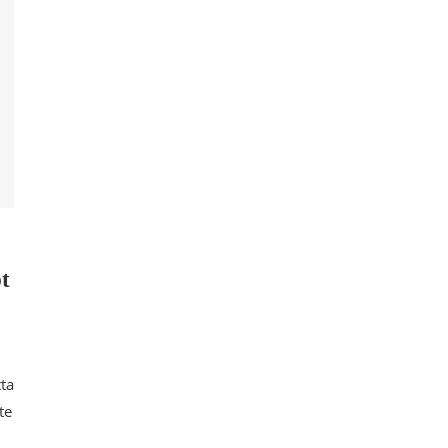
pt
tta
te