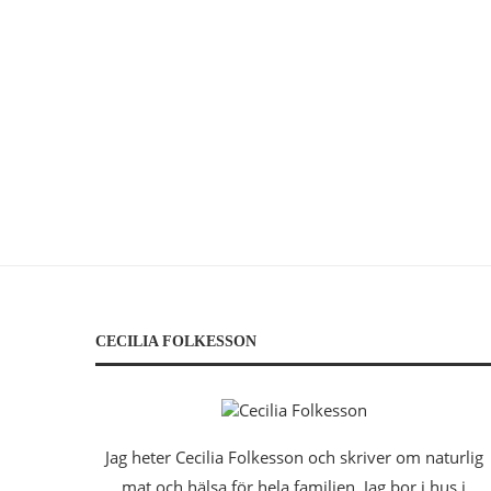
CECILIA FOLKESSON
Jag heter Cecilia Folkesson och skriver om naturlig
mat och hälsa för hela familjen. Jag bor i hus i