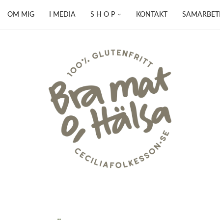
OM MIG
I MEDIA
S H O P
KONTAKT
SAMARBET