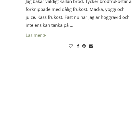
Jag bakar väldigt sällan bröd. Tycker brödfrukostar ä
förknippade med dålig frukost. Macka, yoggi och
juice. Kass frukost. Fast nu när jag är höggravid och
inte ens kan tänka på …
Läs mer