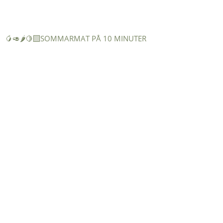
🥭🥑🌶️🍋‍🟩SOMMARMAT PÅ 10 MINUTER