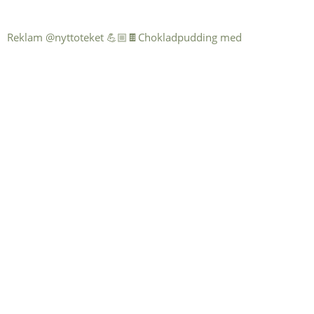
Reklam @nyttoteket 💪🏼🍫Chokladpudding med