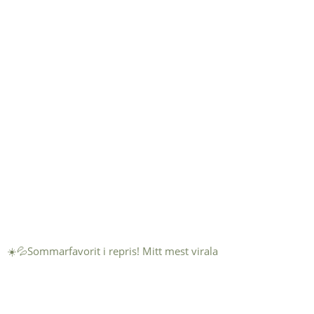
☀️💦Sommarfavorit i repris! Mitt mest virala