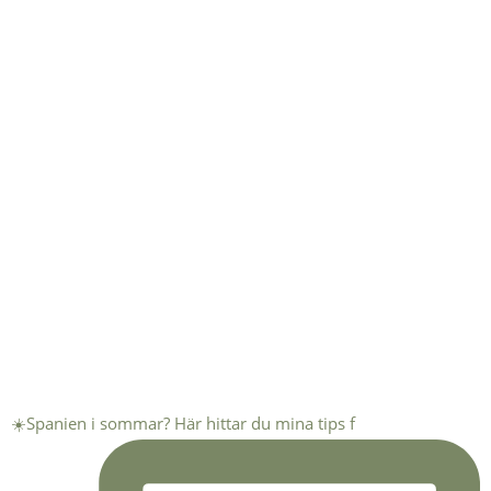
☀️Spanien i sommar? Här hittar du mina tips f