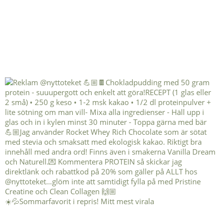
☀️💦Sommarfavorit i repris! Mitt mest virala