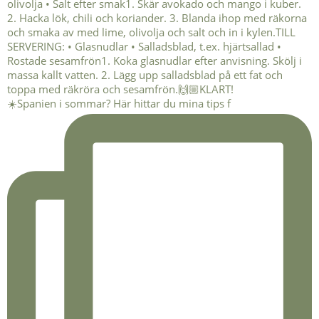
☀️Spanien i sommar? Här hittar du mina tips f