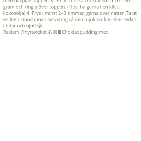
Reklam @nyttoteket 💪🏼🍫Chokladpudding med