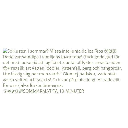
🥭🥑🌶️🍋‍🟩SOMMARMAT PÅ 10 MINUTER