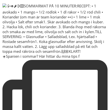
☀️Spanien i sommar? Här hittar du mina tips f