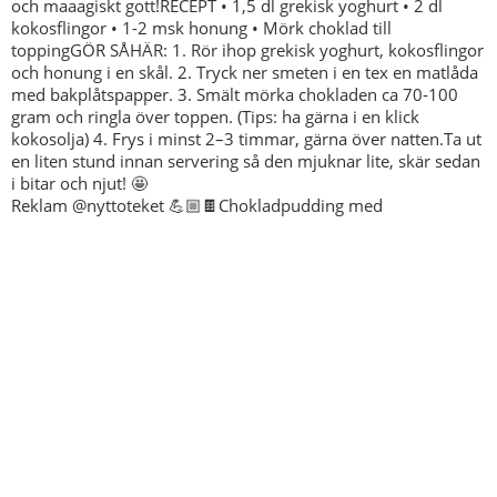
Reklam @nyttoteket 💪🏼🍫Chokladpudding med