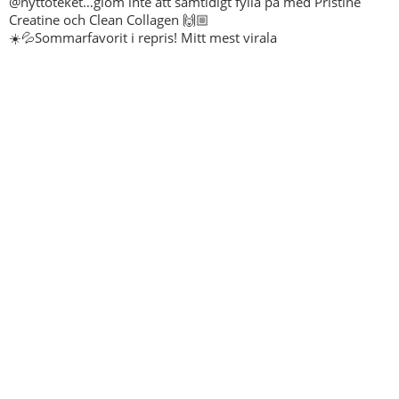
☀️💦Sommarfavorit i repris! Mitt mest virala