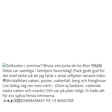
🥭🥑🌶️🍋‍🟩SOMMARMAT PÅ 10 MINUTER