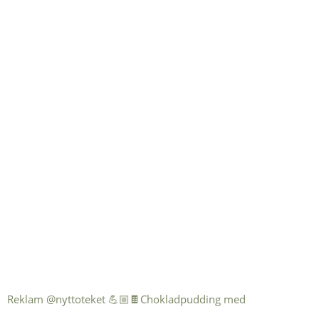
Reklam @nyttoteket 💪🏼🍫Chokladpudding med