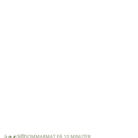
🥭🥑🌶️🍋‍🟩SOMMARMAT PÅ 10 MINUTER