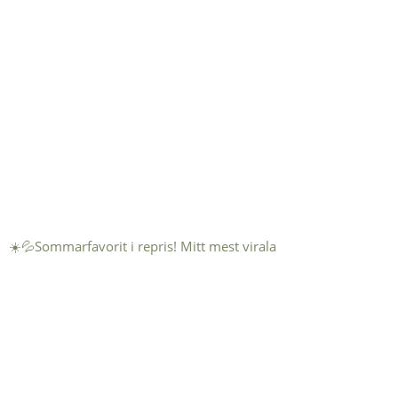
☀️💦Sommarfavorit i repris! Mitt mest virala