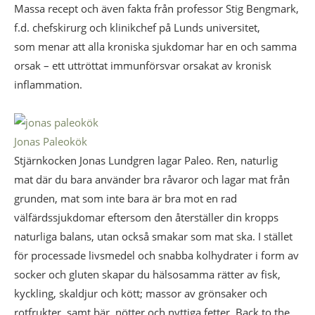
Massa recept och även fakta från professor Stig Bengmark,
f.d. chefskirurg och klinikchef på Lunds universitet,
som menar att alla kroniska sjukdomar har en och samma
orsak – ett uttröttat immunförsvar orsakat av kronisk
inflammation.
Jonas Paleokök
Stjärnkocken Jonas Lundgren lagar Paleo. Ren, naturlig
mat där du bara använder bra råvaror och lagar mat från
grunden, mat som inte bara är bra mot en rad
välfärdssjukdomar eftersom den återställer din kropps
naturliga balans, utan också smakar som mat ska. I stället
för processade livsmedel och snabba kolhydrater i form av
socker och gluten skapar du hälsosamma rätter av fisk,
kyckling, skaldjur och kött; massor av grönsaker och
rotfrukter, samt bär, nötter och nyttiga fetter. Back to the