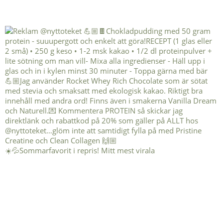
☀️💦Sommarfavorit i repris! Mitt mest virala