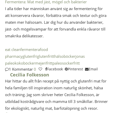
Fermentera: Mat med jäst, mögel och bakterier
I alla tider har människan använt sig av fermentering för
att konservera råvaror, förbättra smak och textur och göra
maten mer hälsosam.
Lär dig hur du använder bakterier,
jäst- och mögelsvampar för att förvandla enkla råvaror till
smakrika delikatesser.
eat clean
fermentera
food
pharmacy
glutenfri
glutenfritt
hälsoböcker
jonas
paleo
kokoböcker
mejerifritt
paleo
sockerfritt
1 Kommentar
0
Facebook
Pinterest
Email
Cecilia Folkesson
Här hittar du allt från recept på nyttig och glutenfri mat för
hela familjen till inspiration inom naturlig skönhet, hälsa
och träning. Jag som skriver heter Cecilia Folkesson, är
utbildad kostrådgivare och mamma till 3 småkillar. Brinner
för ekologiskt, naturlig mat, barfotalöpning och resor.