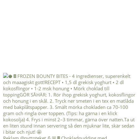
Reklam @nyttoteket 💪🏼🍫Chokladpudding med