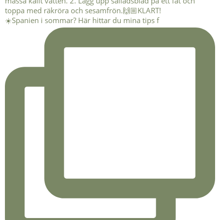
☀️Spanien i sommar? Här hittar du mina tips f