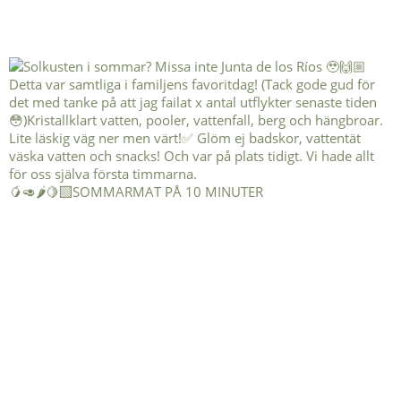
🥭🥑🌶️🍋‍🟩SOMMARMAT PÅ 10 MINUTER