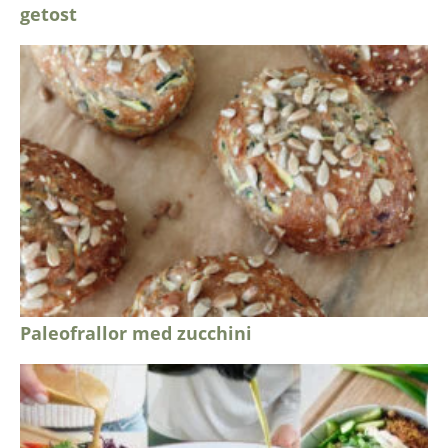
getost
Paleofrallor med zucchini