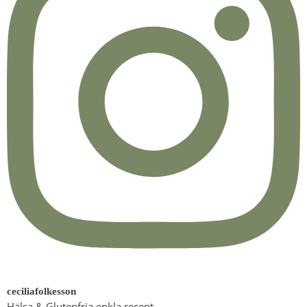
ceciliafolkesson
Hälsa & Glutenfria enkla recept