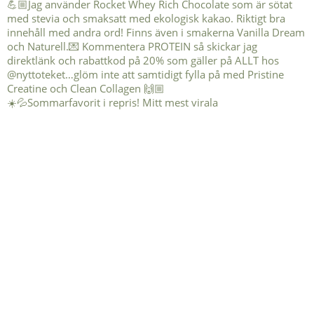
☀️💦Sommarfavorit i repris! Mitt mest virala