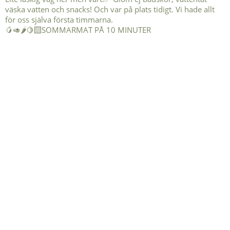
🥭🥑🌶️🍋‍🟩SOMMARMAT PÅ 10 MINUTER