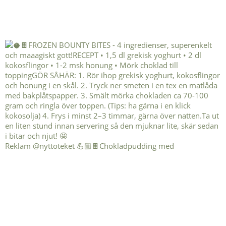
Reklam @nyttoteket 💪🏼🍫Chokladpudding med