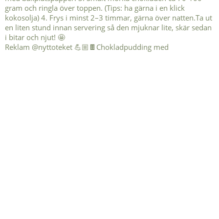
Reklam @nyttoteket 💪🏼🍫Chokladpudding med