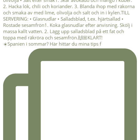
☀️Spanien i sommar? Här hittar du mina tips f