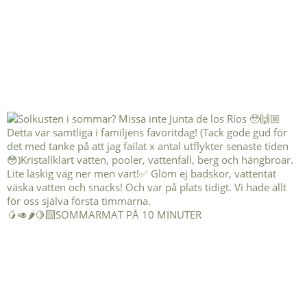
🥭🥑🌶️🍋‍🟩SOMMARMAT PÅ 10 MINUTER