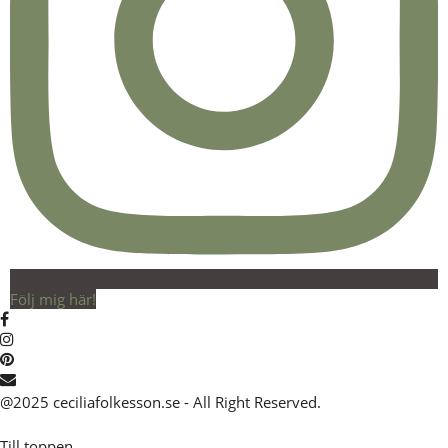
Följ mig här!
@2025 ceciliafolkesson.se - All Right Reserved.
Till toppen