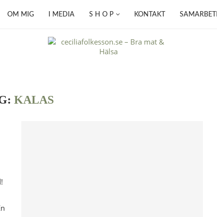
OM MIG
I MEDIA
S H O P
KONTAKT
SAMARBET
G:
KALAS
!
t
En