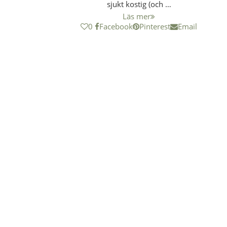
sjukt kostig (och …
Läs mer
0
Facebook
Pinterest
Email