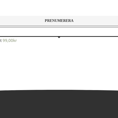
t
99,00
kr