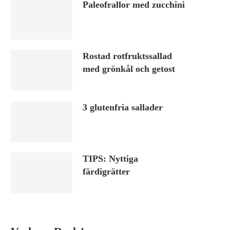
Paleofrallor med zucchini
Rostad rotfruktssallad
med grönkål och getost
3 glutenfria sallader
TIPS: Nyttiga
färdigrätter