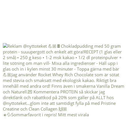
☀️💦Sommarfavorit i repris! Mitt mest virala