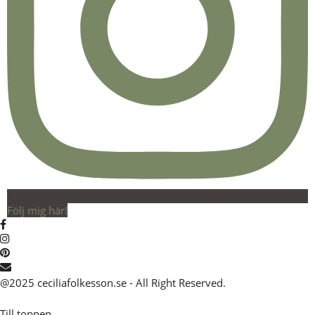
Följ mig här!
@2025 ceciliafolkesson.se - All Right Reserved.
Till toppen