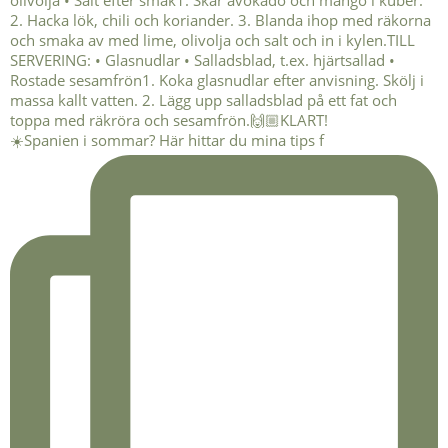
☀️Spanien i sommar? Här hittar du mina tips f