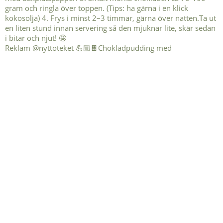
Reklam @nyttoteket 💪🏼🍫Chokladpudding med