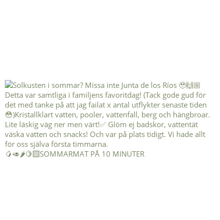
🥭🥑🌶️🍋‍🟩SOMMARMAT PÅ 10 MINUTER