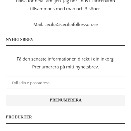
hälsa för hela familjen. Jag bor i hus i Ulricehamn
tillsammans med man och 3 söner.
Mail: cecilia@ceciliafolkesson.se
NYHETSBREV
Få den senaste informationen direkt i din inkorg.
Prenumerera på mitt nyhetsbrev.
PRODUKTER