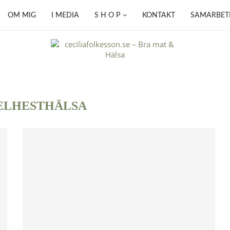
OM MIG
I MEDIA
S H O P
KONTAKT
SAMARBET
ELHESTHÄLSA