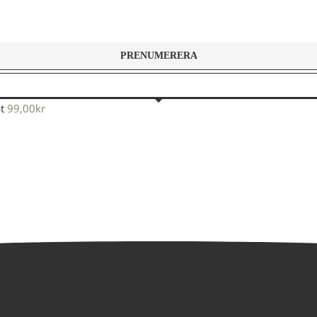
t
99,00
kr