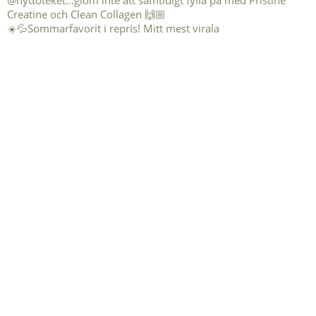
☀️💦Sommarfavorit i repris! Mitt mest virala