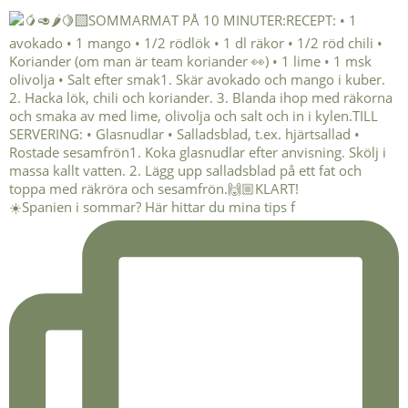
☀️Spanien i sommar? Här hittar du mina tips f