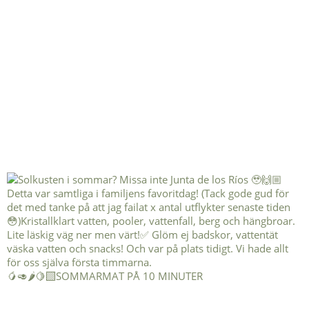
🥭🥑🌶️🍋‍🟩SOMMARMAT PÅ 10 MINUTER