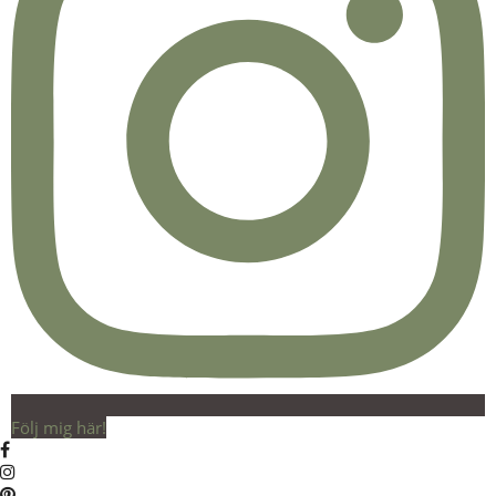
Följ mig här!