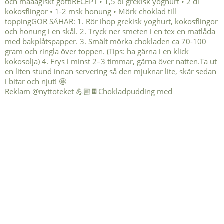
Reklam @nyttoteket 💪🏼🍫Chokladpudding med