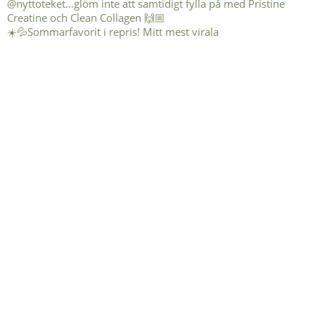
☀️💦Sommarfavorit i repris! Mitt mest virala