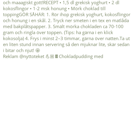
Reklam @nyttoteket 💪🏼🍫Chokladpudding med