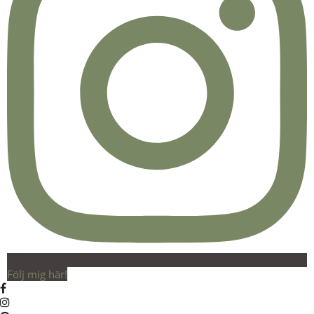
Följ mig här!