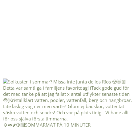
🥭🥑🌶️🍋‍🟩SOMMARMAT PÅ 10 MINUTER