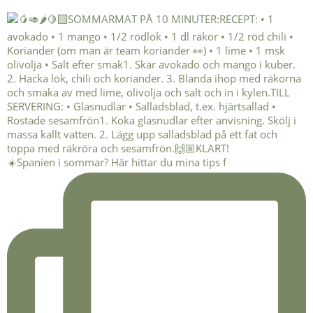
☀️Spanien i sommar? Här hittar du mina tips f