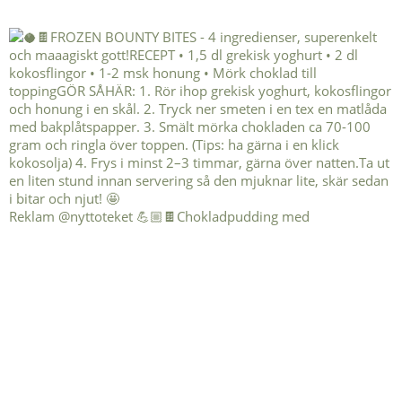
Reklam @nyttoteket 💪🏼🍫Chokladpudding med