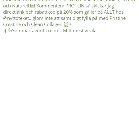
☀️💦Sommarfavorit i repris! Mitt mest virala