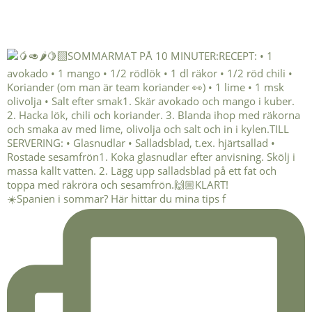
☀️Spanien i sommar? Här hittar du mina tips f