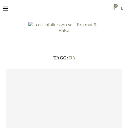
0
TAGG:
D3