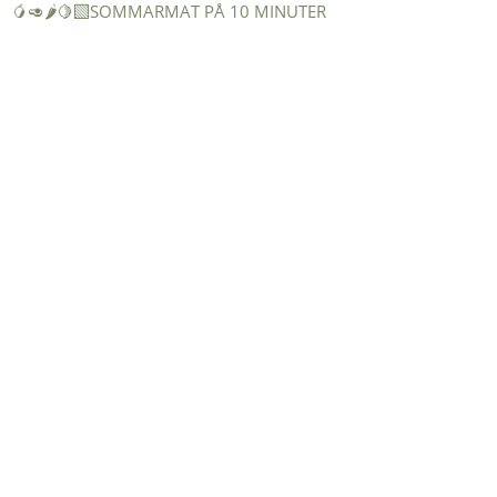
🥭🥑🌶️🍋‍🟩SOMMARMAT PÅ 10 MINUTER