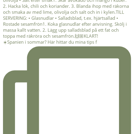
☀️Spanien i sommar? Här hittar du mina tips f