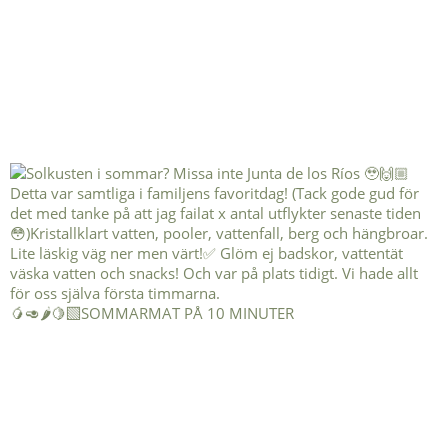
🥭🥑🌶️🍋‍🟩SOMMARMAT PÅ 10 MINUTER