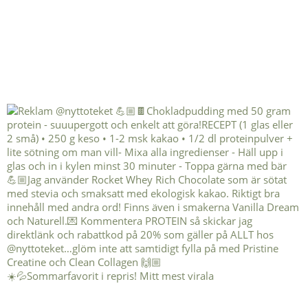
☀️💦Sommarfavorit i repris! Mitt mest virala