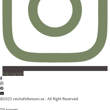
Följ mig här!
@2025 ceciliafolkesson.se - All Right Reserved.
Till toppen