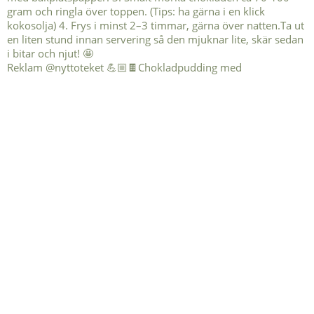
Reklam @nyttoteket 💪🏼🍫Chokladpudding med