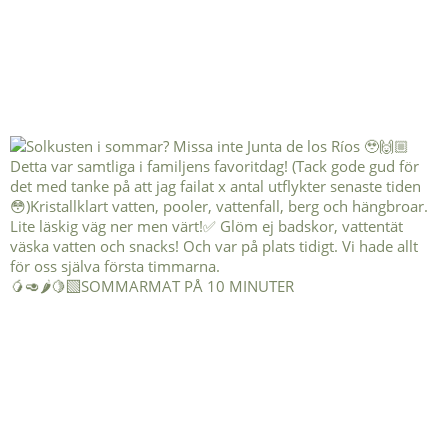
🥭🥑🌶️🍋‍🟩SOMMARMAT PÅ 10 MINUTER