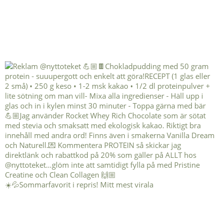
☀️💦Sommarfavorit i repris! Mitt mest virala