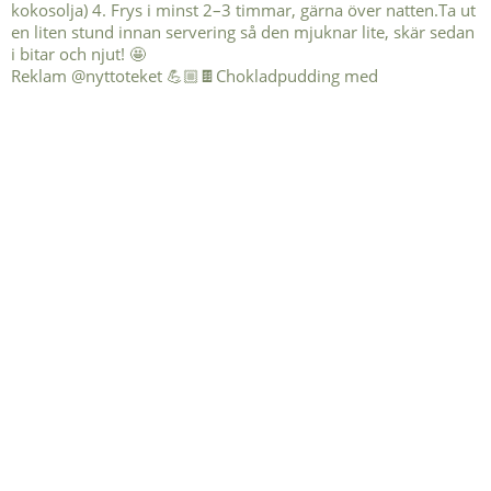
Reklam @nyttoteket 💪🏼🍫Chokladpudding med