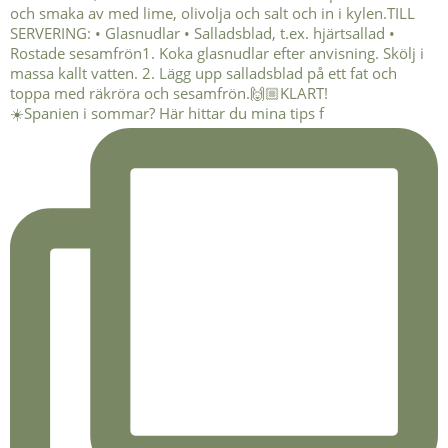
☀️Spanien i sommar? Här hittar du mina tips f