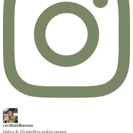
ceciliafolkesson
Hälsa & Glutenfria enkla recept