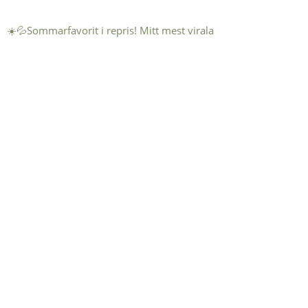
☀️💦Sommarfavorit i repris! Mitt mest virala