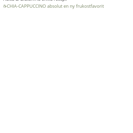
☕️CHIA-CAPPUCCINO absolut en ny frukostfavorit