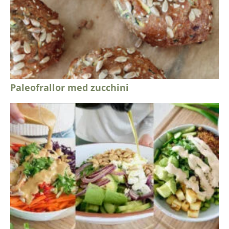
Paleofrallor med zucchini