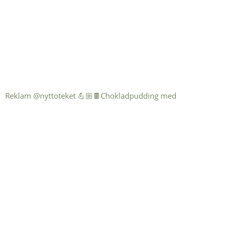
Reklam @nyttoteket 💪🏼🍫Chokladpudding med