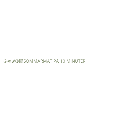
🥭🥑🌶️🍋‍🟩SOMMARMAT PÅ 10 MINUTER