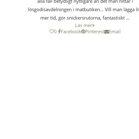
alla fall betydligt nyttigare än det man hittar i
lösgodisavdelningen i matbutiken… Vill man lägga li
mer tid, gör snickersrutorna, fantastiskt …
Läs mer
0
Facebook
Pinterest
Email