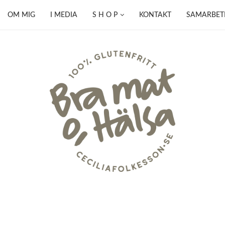
OM MIG
I MEDIA
S H O P
KONTAKT
SAMARBET