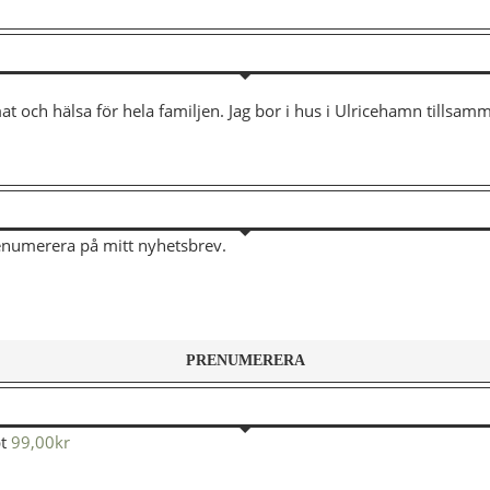
mat och hälsa för hela familjen. Jag bor i hus i Ulricehamn tills
renumerera på mitt nyhetsbrev.
t
99,00
kr